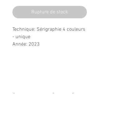
Rupture de stock
Technique: Sérigraphie 4 couleurs
- unique
Année: 2023
Dimensions: 70cmx50cm
Suivez l'univers de L'Original
Abonnez-vous à la newsletter
Envoyer