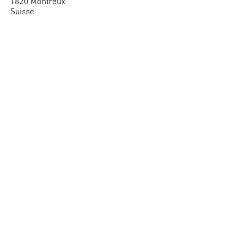
1820 Montreux
Suisse
Suivez l'univers de L'Original
Abonnez-vous à la newsletter
Envoyer
www.originalartiste.com
| Nicolas Bamert
© L'Original
All Rights Reserved - 2007 à 2026