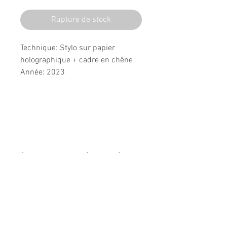
Rupture de stock
Technique: Stylo sur papier
holographique + cadre en chêne
Année: 2023
Dimensions: 32x22cm
Suivez l'univers de L'Original
Abonnez-vous à la newsletter
Envoyer