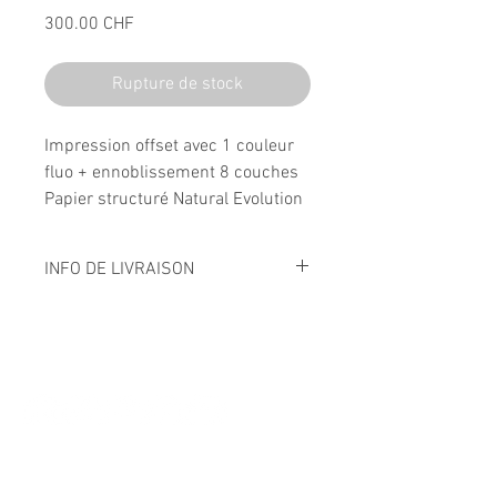
Prix
300.00 CHF
Rupture de stock
Impression offset avec 1 couleur
fluo + ennoblissement 8 couches
Papier structuré Natural Evolution
white, 280gm2
Signé et numéroté
INFO DE LIVRAISON
Edition de 20
Frais de livraison offert
Suivez l'univers de L'Original
Abonnez-vous à la newsletter