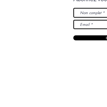
L'Original
www.originalartiste.com
| Nicolas Bamert © L'Origina
All Rights Reserved - 2007 à 2026