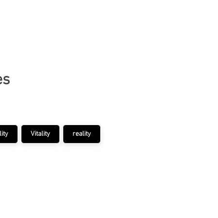
ACCUEIL
ARTWORKS
PROJECTS
PAIN
es
lity
Vitality
reality